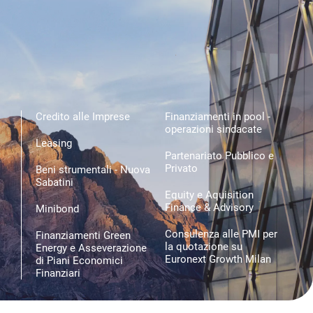
Credito alle Imprese
Finanziamenti in pool -
operazioni sindacate
Leasing
Partenariato Pubblico e
Privato
Beni strumentali - Nuova
Sabatini
Equity e Aquisition
Finance & Advisory
Minibond
Consulenza alle PMI per
Finanziamenti Green
la quotazione su
Energy e Asseverazione
Euronext Growth Milan
di Piani Economici
Finanziari