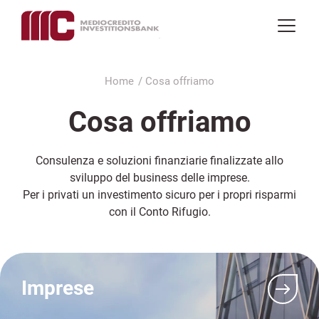
Vai
al
Home
Cosa offriamo
contenuto
principale
Cosa offriamo
Consulenza e soluzioni finanziarie finalizzate allo
sviluppo del business delle imprese.
Per i privati un investimento sicuro per i propri risparmi
con il Conto Rifugio.
Imprese
Vai
a
Imprese